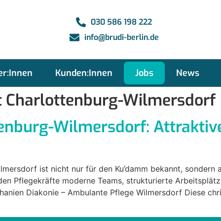
030 586 198 222
info@brudi-berlin.de
er:Innen
Kunden:Innen
Jobs
News
t Charlottenburg-Wilmersdorf
tenburg-Wilmersdorf: Attraktiv
ilmersdorf ist nicht nur für den Ku’damm bekannt, sondern 
den Pflegekräfte moderne Teams, strukturierte Arbeitsplät
thanien Diakonie – Ambulante Pflege Wilmersdorf Diese chri