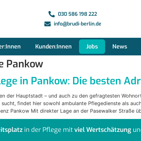
030 586 198 222
info@brudi-berlin.de
er:Innen
Kunden:Innen
Jobs
News
ge Pankow
lege in Pankow: Die besten Adr
en der Hauptstadt – und auch zu den gefragtesten Wohnorte
 sucht, findet hier sowohl ambulante Pflegedienste als auc
denz Pankow Mit direkter Lage an der Pasewalker Straße ü
itsplatz
in der Pflege mit
viel Wertschätzung
un