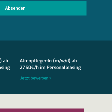
Absenden
) ab
Altenpfleger:In (m/w/d) ab
asing
27,50€/h im Personalleasing
Jetzt bewerben »