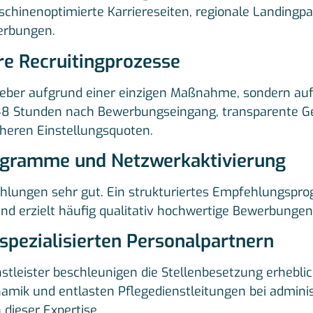
chinenoptimierte Karriereseiten, regionale Landingpag
werbungen.
are Recruitingprozesse
geber aufgrund einer einzigen Maßnahme, sondern auf
 48 Stunden nach Bewerbungseingang, transparente G
heren Einstellungsquoten.
ogramme und Netzwerkaktivierung
fehlungen sehr gut. Ein strukturiertes Empfehlungsp
und erzielt häufig qualitativ hochwertige Bewerbungen
 spezialisierten Personalpartnern
nstleister beschleunigen die Stellenbesetzung erheblich
namik und entlasten Pflegedienstleitungen bei admini
 dieser Expertise.