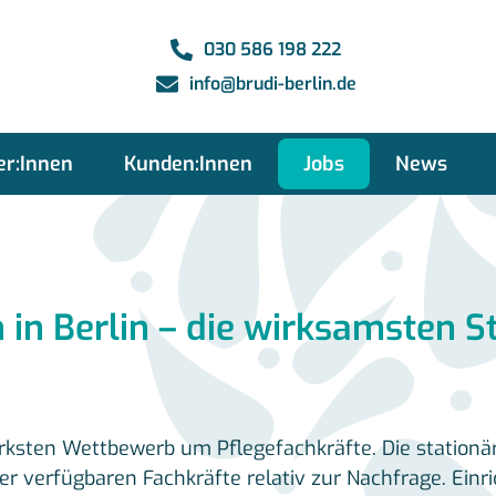
030 586 198 222
info@brudi-berlin.de
er:Innen
Kunden:Innen
Jobs
News
 in Berlin – die wirksamsten 
ärksten Wettbewerb um Pflegefachkräfte. Die station
hl der verfügbaren Fachkräfte relativ zur Nachfrage. Ei